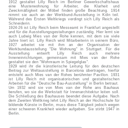
1912 gestaltet Lilly Reich im Berliner Gewerkschaftshaus
eine Musterwohnung für Arbeiter, die Klarheit und
Zweckmäßigkeit der Möbel finden große Beachtung. 1914
nimmt sie auch an der Werkbund-Ausstellung in Köln teil.
Während des Ersten Weltkriegs verdingt sich Lilly Reich als
Schneiderin.
1924-26 ist Lilly Reich beim Messeamt in Frankfurt angestellt
und für die Ausstellungsgestaltungen zuständig. Hier lernt sie
auch Ludwig Mies van der Rohe kennen, mit dem sie viele
Jahre liiert ist. Lilly Reich wird Mitarbeiterin in seinem Büro,
1927 arbeitet sie mit ihm an der Organisation der
Werkbundausstellung "Die Wohnung" in Stuttgart. Für die
Ausstellung entwirft Lilly Reich auch mehrere
Inneneinrichtungen, gemeinsam mit Mies van der Rohe
gestaltet sie den "Wohnraum in Spiegelglas".
1929 wird ihr die künstlerische Leitung für den deutschen
Beitrag zur Weltausstellung in Barcelona übertragen, hierfür
entsteht auch Mies van der Rohes berühmter Pavillon. 1931
ist Lilly Reich mit organisatorischen und gestalterischen
Arbeiten für die "Deutsche Bau-Ausstellung" in Berlin betraut.
Um 1932 wird sie von Mies van der Rohe ans Bauhaus
berufen, wo sie die Werkstatt für Innenarchitektur leiten soll.
Die Schließung des Bauhauses beendet diese Aufgabe. Nach
dem Zweiten Weltkrieg lehrt Lilly Reich an der Hochschule für
bildende Künste in Berlin, muss diese Tätigkeit jedoch wegen
einer schweren Krankheit wieder aufgeben. Sie stirbt 1947 in
Berlin.